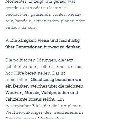
Momentes. Er zeigt  mir genau, was 
gerade zu tun oder zu lassen ist: 
beobachten, pausieren,  fühlen, kreativ 
sein, handeln, aktiv werden, planen oder 
einfach da  sein.
V. Die Fähigkeit, weise und nachhaltig 
über Generationen hinweg zu denken
Die politischen Lösungen, die jetzt 
geliefert werden, sollen schnell und ad 
hoc Hilfe bereit stellen. Das ist 
unbestritten. 
Gleichzeitig brauchen wir 
ein Denken, welches über die nächsten 
Wochen, Monate, Wahlperioden und 
Jahrzehnte hinaus reicht.
  Ein 
systemischer Blick, der die komplexen 
Wechselwirkungen des  Geschehens in 
Betracht nimmt. Wir brauchen 
interdisziplinäres Vorgehen  anstatt uns 
auf diejenigen zu konzentrieren, die am 