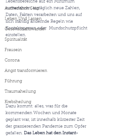
Lebensbereiche auf ein Minimum  
runterfahren, tagtäglich neue Zahlen, 
Authentisch Sein
Daten, Fakten verarbeiten und uns auf 
Leben Und Lassen
sich ständig ändernde Regeln wie 
Kontaktsperren oder  Mundschutzpflicht 
Gesellschaftswandel
einstellen.
Spiritualität
Frausein
Corona
Angst transformieren
Führung
Traumaheilung
Krebsheilung
Dazu kommt: alles, was für die  
kommenden Wochen und Monate 
geplant war, ist innerhalb kürzester Zeit  
der grassierenden Pandemie zum Opfer 
gefallen. 
Das Leben hat den Instant-