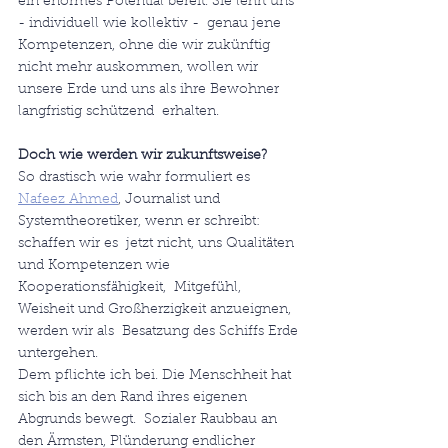
ein enormes Potential bereit. Sie lehrt uns 
- individuell wie kollektiv -  genau jene 
Kompetenzen, ohne die wir zukünftig 
nicht mehr auskommen, wollen wir 
unsere Erde und uns als ihre Bewohner 
langfristig schützend  erhalten.
Doch wie werden wir zukunftsweise?
So drastisch wie wahr formuliert es 
Nafeez Ahmed
, Journalist und 
Systemtheoretiker, wenn er schreibt: 
schaffen wir es  jetzt nicht, uns Qualitäten 
und Kompetenzen wie 
Kooperationsfähigkeit,  Mitgefühl, 
Weisheit und Großherzigkeit anzueignen, 
werden wir als  Besatzung des Schiffs Erde 
untergehen.
Dem pflichte ich bei. Die Menschheit hat 
sich bis an den Rand ihres eigenen 
Abgrunds bewegt.  Sozialer Raubbau an 
den Ärmsten, Plünderung endlicher 