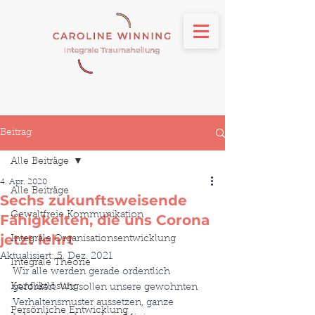
Beitrag
Alle Beiträge
4. Apr. 2020
Alle Beiträge
Sechs zukunftsweisende
Gewaltfreie Kommunikation
Fähigkeiten, die uns Corona
jetzt lehrt
Integrale Organisationsentwicklung
Aktualisiert:
5. Dez. 2021
Integrale Theorie
Wir alle werden gerade ordentlich 
Konfliktlösung
gefordert. Wir sollen unsere gewohnten 
Verhaltensmuster aussetzen, ganze 
Persönliche Entwicklung