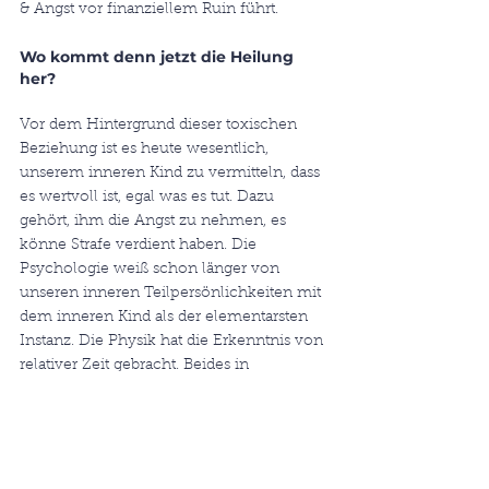
& Angst vor finanziellem Ruin führt. 
Wo kommt denn jetzt die Heilung 
her?
Vor dem Hintergrund dieser toxischen 
Beziehung ist es heute wesentlich, 
unserem inneren Kind zu vermitteln, dass 
es wertvoll ist, egal was es tut. Dazu 
gehört, ihm die Angst zu nehmen, es 
könne Strafe verdient haben. Die 
Psychologie weiß schon länger von 
unseren inneren Teilpersönlichkeiten mit 
dem inneren Kind als der elementarsten 
Instanz. Die Physik hat die Erkenntnis von 
relativer Zeit gebracht. Beides in 
Verbindung können wir uns zunutze 
machen für die Auflösung blockierender, 
unbewusster Glaubensmuster. 
So können 
wir unserem inneren Kind vermitteln, dass 
Heute nicht Damals ist und wir als 