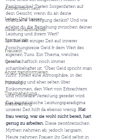
wird, selbst bei steigenden Preisen & 
Panikmache? Treten Sorgenfalten auf 
Authentisch Sein
dein Gesicht, wenn du an deine 
Leben Und Lassen
finanzielle Versorgung denkst? Und wie 
erlebst du die Beziehung zwischen deiner 
Gesellschaftswandel
Leistung und ihrem Wert?
Spiritualität
Ich bin seit einiger Zeit auf innerer 
Forschungsreise Geld & dem Wert des 
Frausein
eigenen Tuns. Ein Thema, welches 
Corona
gesellschaftlich noch immer 
schambehaftet ist. "Über Geld spricht man 
Angst transformieren
nicht" füttert eine Atmosphäre, in der 
vorsichtig und eher selten über 
Führung
Einkommen, den Wert von Erbrachtem 
Traumaheilung
und monetäre Verteilung geredet wird. 
Das kapitalistische Leistungsparadigma 
Krebsheilung
unserer Zeit hilft da ebenso wenig. 
Hat 
frau wenig, war sie wohl nicht bereit, hart 
genug zu arbeiten. 
Diese zerstörerischen 
Mythen nehmen ab, jedoch langsam. 
Heute nehmen Frauen ihr Geld selbst in 