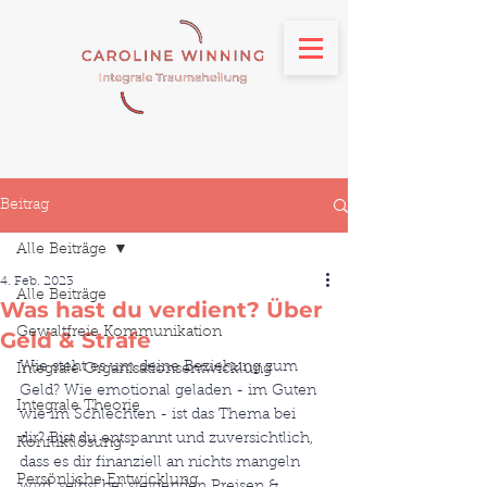
Beitrag
Alle Beiträge
4. Feb. 2023
Alle Beiträge
Was hast du verdient? Über
Gewaltfreie Kommunikation
Geld & Strafe
Wie steht es um deine Beziehung zum 
Integrale Organisationsentwicklung
Geld? Wie emotional geladen - im Guten 
Integrale Theorie
wie im Schlechten - ist das Thema bei 
dir? Bist du entspannt und zuversichtlich, 
Konfliktlösung
dass es dir finanziell an nichts mangeln 
Persönliche Entwicklung