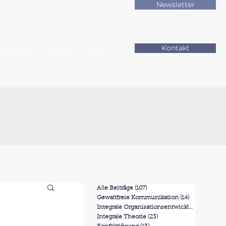
Newsletter
Kontakt
erbildung
Zu mir
Blog
Alle Beiträge
(107)
107 Beiträge
Gewaltfreie Kommunikation
(14)
14 Beiträge
Integrale Organisationsentwicklung
(7)
7 Beit
Integrale Theorie
(23)
23 Beiträge