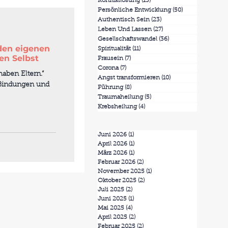
Konfliktlösung
(13)
13 Beiträge
Persönliche Entwicklung
(50)
50 Beiträge
Authentisch Sein
(23)
23 Beiträge
Leben Und Lassen
(27)
27 Beiträge
Gesellschaftswandel
(36)
36 Beiträge
den eigenen
Spiritualität
(11)
11 Beiträge
en Selbst
Frausein
(7)
7 Beiträge
Corona
(7)
7 Beiträge
aben Eltern.“
Angst transformieren
(10)
10 Beiträge
e Bindungen und
Führung
(8)
8 Beiträge
Traumaheilung
(5)
5 Beiträge
Krebsheilung
(4)
4 Beiträge
Juni 2026
(1)
1 Beitrag
April 2026
(1)
1 Beitrag
März 2026
(1)
1 Beitrag
Februar 2026
(2)
2 Beiträge
November 2025
(1)
1 Beitrag
Oktober 2025
(2)
2 Beiträge
Juli 2025
(2)
2 Beiträge
Juni 2025
(1)
1 Beitrag
Mai 2025
(4)
4 Beiträge
April 2025
(2)
2 Beiträge
Februar 2025
(2)
2 Beiträge