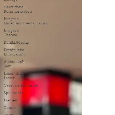
Beiträge
Gewaltfreie
Kommunikation
Integrale
Organisationsentwicklung
Integrale
Theorie
Konfliktlösung
Persönliche
Entwicklung
Authentisch
Sein
Leben Und
Lassen
Gesellschaftswandel
Spiritualität
Frausein
Corona