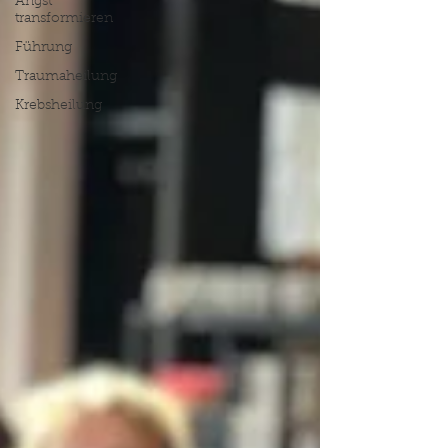
Angst
transformieren
Führung
Traumaheilung
Krebsheilung