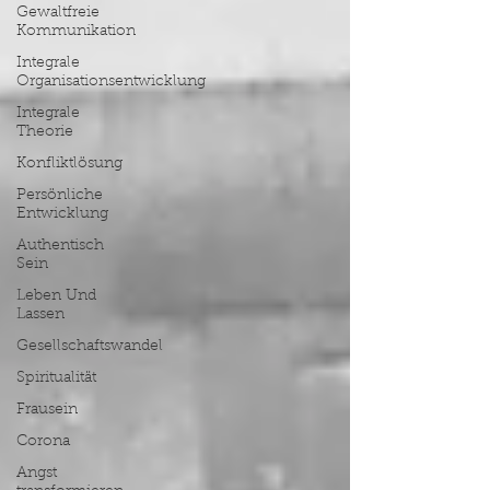
Gewaltfreie
Kommunikation
Integrale
Organisationsentwicklung
Integrale
Theorie
Konfliktlösung
Persönliche
Entwicklung
Authentisch
Sein
Leben Und
Lassen
Gesellschaftswandel
Spiritualität
Frausein
Corona
Angst