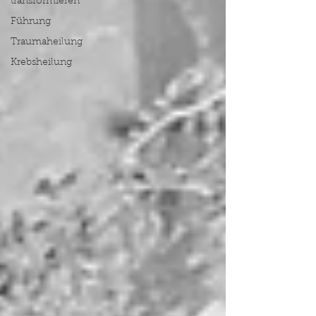
transformieren
Führung
Traumaheilung
Krebsheilung