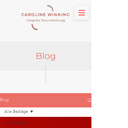
Blog
Blog
Alle Beiträge
Alle Beiträge