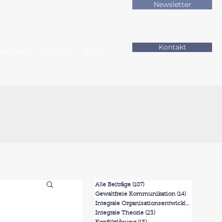
Newsletter
Kontakt
erbildung
Zu mir
Blog
Alle Beiträge
(107)
107 Beiträge
Gewaltfreie Kommunikation
(14)
14 Beiträge
Integrale Organisationsentwicklung
(7)
7 Beit
Integrale Theorie
(23)
23 Beiträge