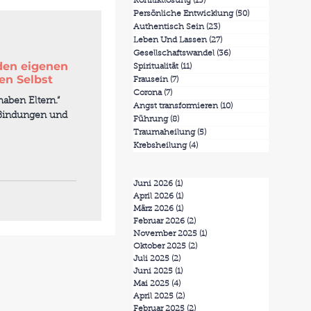
Konfliktlösung
(13)
13 Beiträge
Persönliche Entwicklung
(50)
50 Beiträge
Authentisch Sein
(23)
23 Beiträge
Leben Und Lassen
(27)
27 Beiträge
Gesellschaftswandel
(36)
36 Beiträge
den eigenen
Spiritualität
(11)
11 Beiträge
en Selbst
Frausein
(7)
7 Beiträge
Corona
(7)
7 Beiträge
aben Eltern.“
Angst transformieren
(10)
10 Beiträge
e Bindungen und
Führung
(8)
8 Beiträge
Traumaheilung
(5)
5 Beiträge
Krebsheilung
(4)
4 Beiträge
Juni 2026
(1)
1 Beitrag
April 2026
(1)
1 Beitrag
März 2026
(1)
1 Beitrag
Februar 2026
(2)
2 Beiträge
November 2025
(1)
1 Beitrag
Oktober 2025
(2)
2 Beiträge
Juli 2025
(2)
2 Beiträge
Juni 2025
(1)
1 Beitrag
Mai 2025
(4)
4 Beiträge
April 2025
(2)
2 Beiträge
Februar 2025
(2)
2 Beiträge