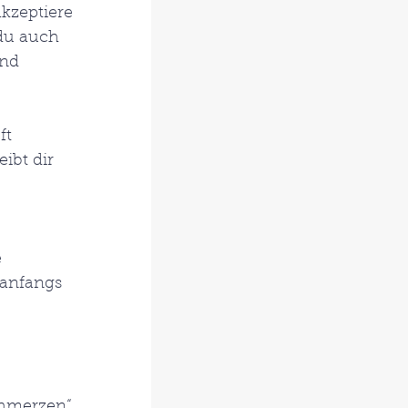
kzeptiere 
du auch  
nd 
ft 
ibt dir 
 
 anfangs  