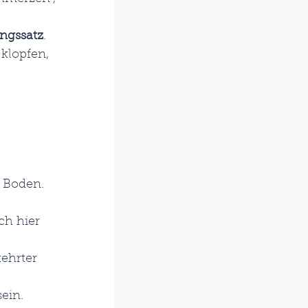
ngssatz
. 
klopfen, 
 Boden. 
h hier 
ehrter 
ein.