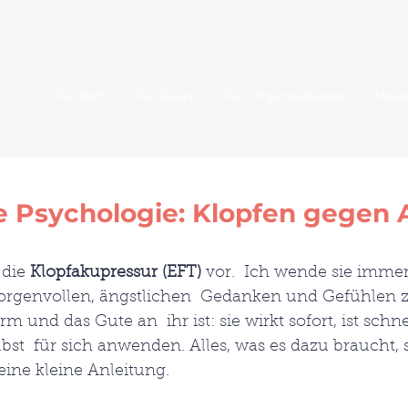
Für dich
Für Paare
Für Organisationen
Weit
e Psychologie: Klopfen gegen 
die 
Klopfakupressur (EFT)
 vor.  Ich wende sie imme
sorgenvollen, ängstlichen  Gedanken und Gefühlen z
rm und das Gute an  ihr ist: sie wirkt sofort, ist schne
bst  für sich anwenden. Alles, was es dazu braucht, s
ine kleine Anleitung. 