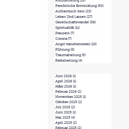
Konfliktlösung
(13)
13 Beiträge
Persönliche Entwicklung
(50)
50 Beiträge
Authentisch Sein
(23)
23 Beiträge
Leben Und Lassen
(27)
27 Beiträge
Gesellschaftswandel
(36)
36 Beiträge
Spiritualität
(11)
11 Beiträge
Frausein
(7)
7 Beiträge
Corona
(7)
7 Beiträge
Angst transformieren
(10)
10 Beiträge
Führung
(8)
8 Beiträge
Traumaheilung
(5)
5 Beiträge
Krebsheilung
(4)
4 Beiträge
Juni 2026
(1)
1 Beitrag
April 2026
(1)
1 Beitrag
März 2026
(1)
1 Beitrag
Februar 2026
(2)
2 Beiträge
November 2025
(1)
1 Beitrag
Oktober 2025
(2)
2 Beiträge
Juli 2025
(2)
2 Beiträge
Juni 2025
(1)
1 Beitrag
Mai 2025
(4)
4 Beiträge
April 2025
(2)
2 Beiträge
Februar 2025
(2)
2 Beiträge