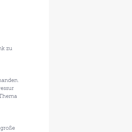
nk zu 
handen. 
essur 
m Thema 
 große 