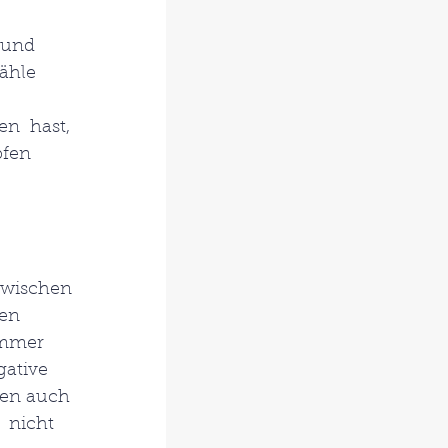
 und 
ähle 
n  hast, 
pfen 
zwischen 
en 
immer 
gative 
den auch 
  nicht 