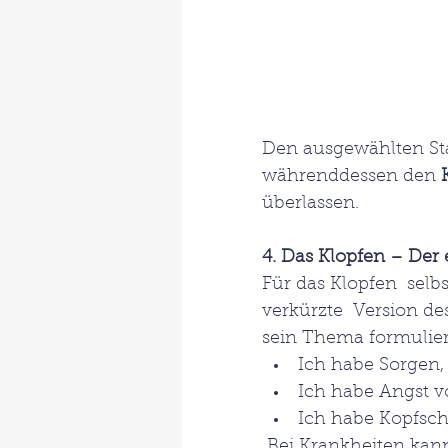
Den ausgewählten Sta
währenddessen den 
überlassen.
4. Das Klopfen – Der
Für das Klopfen  selbs
verkürzte  Version de
sein Thema formuliert
Ich habe Sorgen,
Ich habe Angst v
Ich habe Kopfsc
 Bei Krankheiten kann man auch einfach immer nur sagen „diese Kopfschmerzen“, 