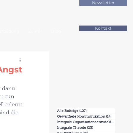
Newsletter
Kontakt
erbildung
Zu mir
Blog
Angst
r dann 
u tun 
ll erlernt 
Alle Beiträge
(107)
107 Beiträge
ind die 
Gewaltfreie Kommunikation
(14)
14 Beiträge
Integrale Organisationsentwicklung
(7)
7 Beit
Integrale Theorie
(23)
23 Beiträge