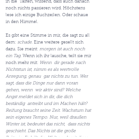
in die  Tasten, wissend, dass auch danach 
noch nichts passieren wird. Höchstens  
lese ich einige Buchzeilen. Oder schaue 
in den Himmel.
Es gibt eine Stimme in mir, die sagt zu all 
dem: 
schade
. Eine weitere gesellt sich 
dazu. Sie meint: 
morgen ist auch noch 
ein Tag
. Wenn ich ihr lausche, teilt sie mir 
noch mehr mit: 
Wenn  dir gerade nach 
Nichtstun ist, nimm es als wertvolle 
Anregung, genau  gar nichts zu tun. Wer 
sagt, dass die Dinge nur dann voran 
gehen, wenn  wir aktiv sind? Welche 
Angst meldet sich in dir, die dich 
beständig  antreibt und im Machen hält? 
Reifung braucht seine Zeit. Wachstum hat  
sein eigenes Tempo. Nur, weil draußen 
Winter ist, bedeutet das nicht,  dass nichts 
geschieht. Das Nichts ist die große 
Brüterin. Es hält die  Welt an, damit diese 