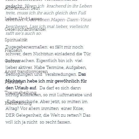
gedacht: 
Wenn ich  krachend in ihr Leben 
Authentisch Sein
trete, muss ich ihr auch gleich den Fuß 
Leben Und Lassen
brechen.  Oder einen Magen-Darm-Virus 
bescheren. Lass ich mal lieber, vielleicht  
Gesellschaftswandel
rafft sie's auch so.
Spiritualität
Zugegebenermaßen: es fällt mir noch  
Frausein
schwer, dem Nichtstun einladend die Tür 
aufzumachen. Eigentlich bin ich  viel 
Corona
lieber aktiver. Habe Termine, Aufgaben, 
Angst transformieren
Besorgungen und  Verabredungen. 
Das 
Nichtstun hebe ich mir gewöhnlich für 
Führung
den Urlaub auf.
  Da darf es sich dann 
Traumaheilung
richtig ausbreiten, so mit Luftmatratze und 
 Erdbeerschorle. Aber jetzt, so mitten im 
Krebsheilung
Alltag? Vor allem inmitten  einer Krise, 
DER Gelegenheit, die Welt zu retten?! Das 
will ich ja nicht  so recht fassen.