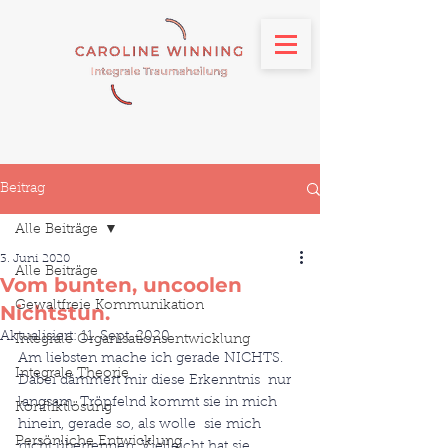
Beitrag
Alle Beiträge
3. Juni 2020
Alle Beiträge
Vom bunten, uncoolen
Gewaltfreie Kommunikation
Nichtstun.
Aktualisiert:
11. Sept. 2020
Integrale Organisationsentwicklung
Am liebsten mache ich gerade NICHTS. 
Integrale Theorie
Dabei dämmert mir diese Erkenntnis  nur 
langsam. Tröpfelnd kommt sie in mich 
Konfliktlösung
hinein, gerade so, als wolle  sie mich 
Persönliche Entwicklung
nicht überrennen. Vielleicht hat sie 