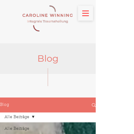
Blog
Blog
Alle Beiträge
Alle Beiträge