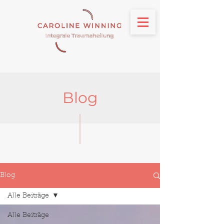
Blog
Blog
Alle Beiträge
Alle Beiträge