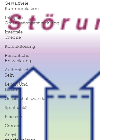
Gewaltfreie
Kommunikation
Integrale
Organisationsentwicklung
Integrale
Theorie
Konfliktlösung
Persönliche
Entwicklung
Authentisch
Sein
Leben Und
Lassen
Gesellschaftswandel
Spiritualität
Frausein
Corona
Angst