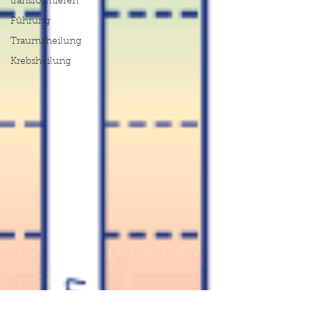
transformieren
Führung
Traumaheilung
Krebsheilung