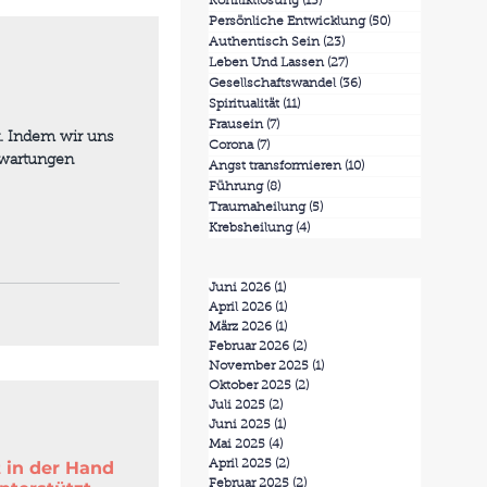
Konfliktlösung
(13)
13 Beiträge
Persönliche Entwicklung
(50)
50 Beiträge
Authentisch Sein
(23)
23 Beiträge
Leben Und Lassen
(27)
27 Beiträge
Gesellschaftswandel
(36)
36 Beiträge
Spiritualität
(11)
11 Beiträge
Frausein
(7)
7 Beiträge
t. Indem wir uns
Corona
(7)
7 Beiträge
rwartungen
Angst transformieren
(10)
10 Beiträge
Führung
(8)
8 Beiträge
Traumaheilung
(5)
5 Beiträge
Krebsheilung
(4)
4 Beiträge
Juni 2026
(1)
1 Beitrag
April 2026
(1)
1 Beitrag
März 2026
(1)
1 Beitrag
Februar 2026
(2)
2 Beiträge
November 2025
(1)
1 Beitrag
Oktober 2025
(2)
2 Beiträge
Juli 2025
(2)
2 Beiträge
Juni 2025
(1)
1 Beitrag
Mai 2025
(4)
4 Beiträge
 in der Hand
April 2025
(2)
2 Beiträge
Februar 2025
(2)
2 Beiträge