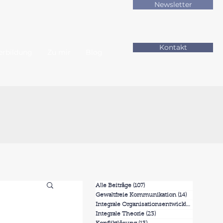
Newsletter
Kontakt
erbildung
Zu mir
Blog
Alle Beiträge
(107)
107 Beiträge
Gewaltfreie Kommunikation
(14)
14 Beiträge
Integrale Organisationsentwicklung
(7)
7 Beit
Integrale Theorie
(23)
23 Beiträge