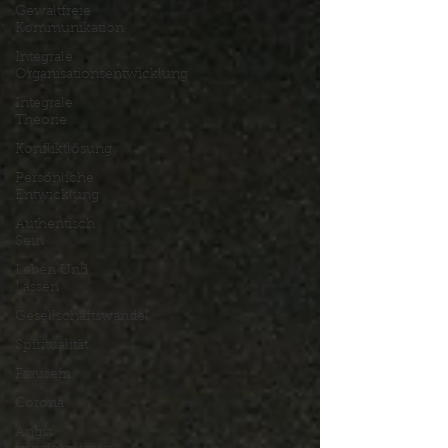
Gewaltfreie
Kommunikation
Integrale
Organisationsentwicklung
Integrale
Theorie
Konfliktlösung
Persönliche
Entwicklung
Authentisch
Sein
Leben Und
Lassen
Gesellschaftswandel
Spiritualität
Frausein
Corona
Angst