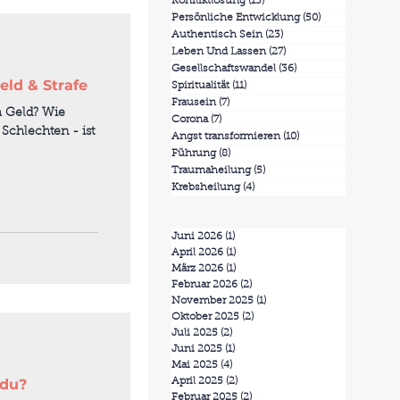
Konfliktlösung
(13)
13 Beiträge
Persönliche Entwicklung
(50)
50 Beiträge
Authentisch Sein
(23)
23 Beiträge
Leben Und Lassen
(27)
27 Beiträge
Gesellschaftswandel
(36)
36 Beiträge
eld & Strafe
Spiritualität
(11)
11 Beiträge
Frausein
(7)
7 Beiträge
m Geld? Wie
Corona
(7)
7 Beiträge
Schlechten - ist
Angst transformieren
(10)
10 Beiträge
Führung
(8)
8 Beiträge
Traumaheilung
(5)
5 Beiträge
Krebsheilung
(4)
4 Beiträge
Juni 2026
(1)
1 Beitrag
April 2026
(1)
1 Beitrag
März 2026
(1)
1 Beitrag
Februar 2026
(2)
2 Beiträge
November 2025
(1)
1 Beitrag
Oktober 2025
(2)
2 Beiträge
Juli 2025
(2)
2 Beiträge
Juni 2025
(1)
1 Beitrag
Mai 2025
(4)
4 Beiträge
 du?
April 2025
(2)
2 Beiträge
Februar 2025
(2)
2 Beiträge