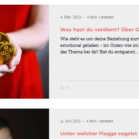
4. Feb. 2023
4 Min. Lesezeit
Was hast du verdient? Über G
Wie steht es um deine Beziehung zu
emotional geladen - im Guten wie im 
das Thema bei dir? Bist du entspannt...
11. Juli 2021
4 Min. Lesezeit
Unter welcher Flagge segelst