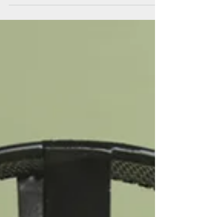
mehr wir uns spüren und in einen fühlenden
Bezug zum Geschehen gehen, desto mehr
schwingen wir uns ein in die Felder, die uns
umgeben. In dieser Art Resonanzvorgang
erleben wir uns mit der Welt im Verbund anstatt
der Überzeugung anheimzufallen, sie sei gegen
uns, ein Fremdkörper, mit dem wir uns
arrangieren müssten. Zeilen, die mir kommen,
während ich die Bücher beiseite gelegt und eine