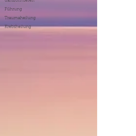
transformieren
Führung
Traumaheilung
Krebsheilung