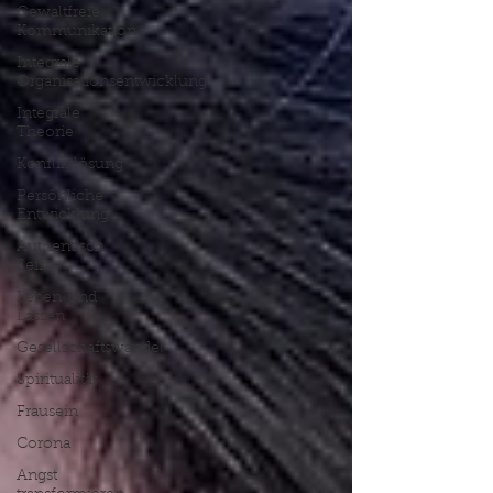
Gewaltfreie
Kommunikation
Integrale
Organisationsentwicklung
Integrale
Theorie
Konfliktlösung
Persönliche
Entwicklung
Authentisch
Sein
Leben Und
Lassen
Gesellschaftswandel
Spiritualität
Frausein
Corona
Angst